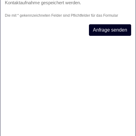
Kontaktaufnahme gespeichert werden.
Die mit * gekennzeichneten Felder sind Pflichtfelder für das Formular
Anfrage senden
KONTAKT
Heizungsnotdienst für PHILIPPSBURG
Telefon:
01516 - 108 12 46