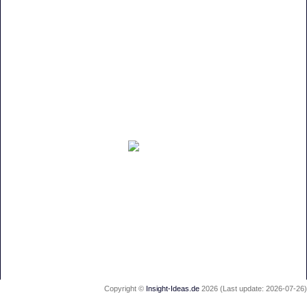
E-Mail:
info@heizungsnotdienst-vermittlung.de
Vermittlung in
Philippsburg | Karlsruhe | Baden-Württemberg
ist ein Service der
LINKS
Impressum
Datenschutz
Copyright ©
Insight-Ideas.de
2026 (Last update: 2026-07-26)