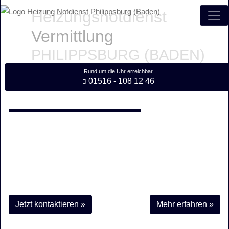
Heizungsnotdienst
Vermittlung
PHILIPPSBURG (BADEN)
Rund um die Uhr erreichbar
01516 - 108 12 46
Wenn die Heizung defekt ist
Erreicht Ihre
Heizung in Philippsburg
nicht mehr die erwartete
Wärmeabstrahlung oder ist sie gar komplett ausgefallen?
Dann sind wir Ihr Helfer in der Not. Unsere
24h-Notdienst-
Vermittlung
für Philippsburg hilft Ihnen direkt und professionell -
auch an Feiertagen!
Jetzt kontaktieren »
Mehr erfahren »