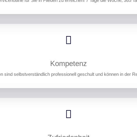
rvicehotline für Sie in Flieden zu erreichen! 7 Tage die Woche, 365 
Kompetenz
 sind selbstverständlich professionell geschult und können in der R