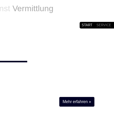
enst
Vermittlung
START
SERVICE
eibt
erwartete Heizleistung oder ist sie gar komplett
Notdienst-Vermittlung
für Flieden hilft Ihnen direkt und
Mehr erfahren »