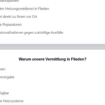
taktoptionen
n Heizungsnotdienst in Flieden
t direkt zu Ihnen vor Ort
lle Reparaturen
hutzmaßnahmen gegen zukünftige Ausfälle
Warum unsere Vermittlung in Flieden?
eben
invergabe
fügbar
lle Heizsysteme