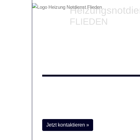
Heizungsnotdi
FLIEDEN
Wenn die Heizung kalt bl
Erreicht Ihre
Heizung in Flieden
nicht mehr die 
ausgefallen?
Dann sind wir Ihr Helfer in der Not. Unsere
24h-
fachmännisch - selbst an Feiertagen!
Jetzt kontaktieren »